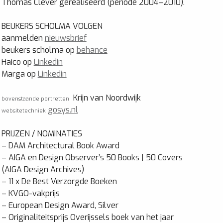
Thomas Clever gerealiseerd (periode 2004–2010).
BEUKERS SCHOLMA VOLGEN
aanmelden
nieuwsbrief
beukers scholma op
behance
Haico op
Linkedin
Marga op
Linkedin
Krijn van Noordwijk
bovenstaande portretten
gosys.nl
websitetechniek
PRIJZEN / NOMINATIES
– DAM Architectural Book Award
– AIGA en Design Observer’s 50 Books | 50 Covers
(AIGA Design Archives)
– 11 x De Best Verzorgde Boeken
– KVGO-vakprijs
– European Design Award, Silver
– Originaliteitsprijs Overijssels boek van het jaar